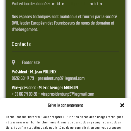
Protection des données ► ici ►
... Cliquez ici ...
◄ ici ◄
Nos espaces techniques sont maintenus et fournis par la société
OVH, leader Européen des fournisseurs de noms de domaine et
d'hébergement.
Contacts
Footer site
Président : M. Jean POLLEUX
0692 60 47 79 - presidentunp974@gmail.com
Vice-président : M. Eric Georges GRONDIN
+ 33 06 74 03 28 - vicepresidentunp974@gmail.com
Trésorier : M. Franck STYRANEC
Gérer le consentement
0692 38 45 17 - tresorierunp974@gmail.com
En cliquant sur "Accepter", vous acceptez l'utilisation de cookies à usages techniques
Secrétaire : M. Raymond RAMPEAU
nécessaires à son bon fonctionnement, ainsi que des cookies, y compris des cookies
06 92 36 41 23 - secretariat.unp974@gmail.com
tiers, à des fins statistiques, de publicité ou de personnalisation pour vous proposer