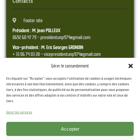
Contacts
Footer site
Président : M. Jean POLLEUX
0692 60 47 79 - presidentunp974@gmail.com
Vice-président : M. Eric Georges GRONDIN
+ 33 06 74 03 28 - vicepresidentunp974@gmail.com
Trésorier : M. Franck STYRANEC
Gérer le consentement
0692 38 45 17 - tresorierunp974@gmail.com
En cliquant sur "Accepter", vous acceptez l'utilisation de cookies à usages techniques
Secrétaire : M. Raymond RAMPEAU
nécessaires à son bon fonctionnement, ainsi que des cookies, y compris des cookies
06 92 36 41 23 - secretariat.unp974@gmail.com
tiers, à des fins statistiques, de publicité ou de personnalisation pour vous proposer
des services et des offres adaptés à vos centres d'intérêts sur notre site et ceux de
tiers.
Gérer les services
Accepter