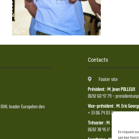
Contacts
Footer site
Président : M. Jean POLLEUX
0692 60 47 79 - presidentun
Vice-président : M. Eric Geor
é OVH, leader Européen des
+ 33 06 74 03 28 - vicepresi
Trésorier : M. Franck STYRANE
0692 38 45 17 - tresorierunp
En cliquant su
son bon foncti