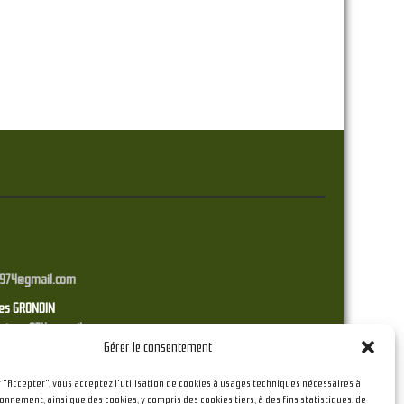
p974@gmail.com
ges GRONDIN
dentunp974@gmail.com
Gérer le consentement
C
974@gmail.com
r "Accepter", vous acceptez l'utilisation de cookies à usages techniques nécessaires à
onnement, ainsi que des cookies, y compris des cookies tiers, à des fins statistiques, de