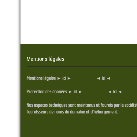
Mentions légales
Mentions légales ► ici ►
... Cliquez ici ...
◄ ici ◄
Protection des données ► ici ►
... Cliquez ici ...
◄ ici ◄
Nos espaces techniques sont maintenus et fournis par la sociét
fournisseurs de noms de domaine et d'hébergement.