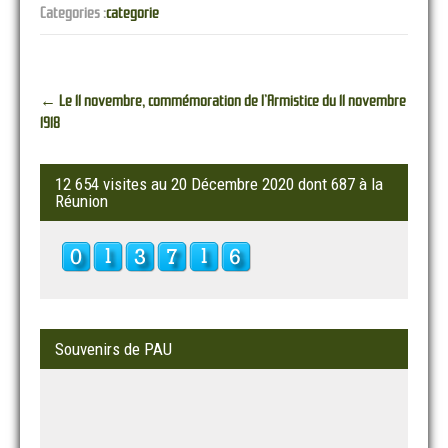
Categories :
categorie
Post
←
Le 11 novembre, commémoration de l’Armistice du 11 novembre
navigation
1918
12 654 visites au 20 Décembre 2020 dont 687 à la
Réunion
Souvenirs de PAU