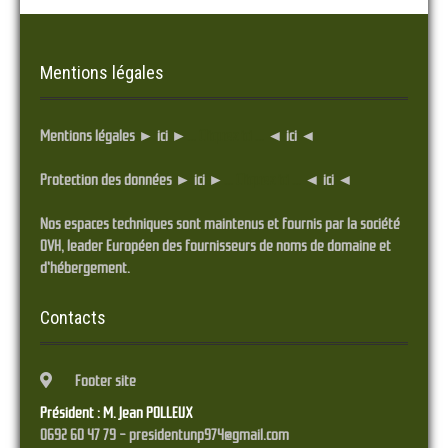
Mentions légales
Mentions légales ► ici ►
... Cliquez ici ...
◄ ici ◄
Protection des données ► ici ►
... Cliquez ici ...
◄ ici ◄
Nos espaces techniques sont maintenus et fournis par la société
OVH, leader Européen des fournisseurs de noms de domaine et
d'hébergement.
Contacts
Footer site
Président : M. Jean POLLEUX
0692 60 47 79 - presidentunp974@gmail.com