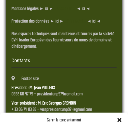
Mentions légales ► ici ►
... Cliquez ici ...
◄ ici ◄
Protection des données ► ici ►
... Cliquez ici ...
◄ ici ◄
Nos espaces techniques sont maintenus et fournis par la société
OVH, leader Européen des fournisseurs de noms de domaine et
d'hébergement.
Contacts
Footer site
Président : M. Jean POLLEUX
0692 60 47 79 - presidentunp974@gmail.com
Vice-président : M. Eric Georges GRONDIN
+ 33 06 74 03 28 - vicepresidentunp974@gmail.com
Trésorier : M. Franck STYRANEC
Gérer le consentement
0692 38 45 17 - tresorierunp974@gmail.com