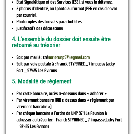
Etat Signalétique et des Services (ESS), si vous le détenez.
2 photos d’identité, ou 1 photo au format JPEG en cas d’envoi
par courriel.
Photocopies des brevets parachutistes
Justificatifs des décorations
4. L’ensemble du dossier doit ensuite être
retourné au trésorier
Soit par mail à : tré
sorierunp974@gmail.com
Soit par voie postale à : Franck STYRANEC _ 7 impasse Jacky
Fort _ 97425 Les Avirons
5
. Modalité de règlement
Par carte bancaire, accès ci-dessous dans « adhérer »
Par virement bancaire (RIB ci dessus dans « règlement par
virement bancaire »)
Par chèque bancaire à l’ordre de UNP 974 La Réunion à
adresser au trésorier: Franck STYRANEC _ 7 impasse Jacky Fort
_ 97425 Les Avirons