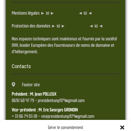
Mentions légales ► ici ►
... Cliquez ici ...
◄ ici ◄
Protection des données ► ici ►
... Cliquez ici ...
◄ ici ◄
Nos espaces techniques sont maintenus et fournis par la société
OVH, leader Européen des fournisseurs de noms de domaine et
d'hébergement.
Contacts
Footer site
Président : M. Jean POLLEUX
0692 60 47 79 - presidentunp974@gmail.com
Vice-président : M. Eric Georges GRONDIN
+ 33 06 74 03 28 - vicepresidentunp974@gmail.com
Trésorier : M. Franck STYRANEC
Gérer le consentement