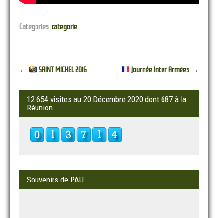
Categories :
categorie
Post
←
SAINT MICHEL 2016
Journée Inter Armées
→
navigation
12 654 visites au 20 Décembre 2020 dont 687 à la
Réunion
Souvenirs de PAU