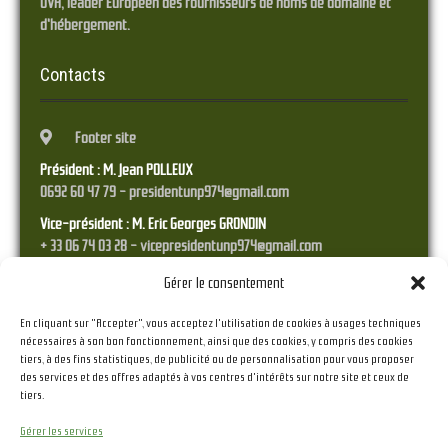
OVH, leader Européen des fournisseurs de noms de domaine et
d'hébergement.
Contacts
Footer site
Président : M. Jean POLLEUX
0692 60 47 79 - presidentunp974@gmail.com
Vice-président : M. Eric Georges GRONDIN
+ 33 06 74 03 28 - vicepresidentunp974@gmail.com
Trésorier : M. Franck STYRANEC
Gérer le consentement
0692 38 45 17 - tresorierunp974@gmail.com
En cliquant sur "Accepter", vous acceptez l'utilisation de cookies à usages techniques
Secrétaire : M. Raymond RAMPEAU
nécessaires à son bon fonctionnement, ainsi que des cookies, y compris des cookies
06 92 36 41 23 - secretariat.unp974@gmail.com
tiers, à des fins statistiques, de publicité ou de personnalisation pour vous proposer
des services et des offres adaptés à vos centres d'intérêts sur notre site et ceux de
tiers.
Gérer les services