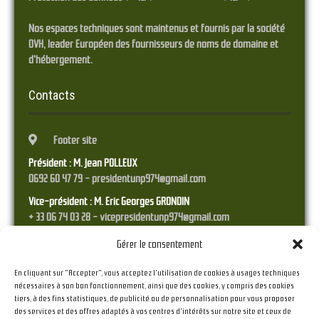
Nos espaces techniques sont maintenus et fournis par la société
OVH, leader Européen des fournisseurs de noms de domaine et
d'hébergement.
Contacts
Footer site
Président : M. Jean POLLEUX
0692 60 47 79 - presidentunp974@gmail.com
Vice-président : M. Eric Georges GRONDIN
+ 33 06 74 03 28 - vicepresidentunp974@gmail.com
Trésorier : M. Franck STYRANEC
Gérer le consentement
0692 38 45 17 - tresorierunp974@gmail.com
En cliquant sur "Accepter", vous acceptez l'utilisation de cookies à usages techniques
Secrétaire : M. Raymond RAMPEAU
nécessaires à son bon fonctionnement, ainsi que des cookies, y compris des cookies
06 92 36 41 23 - secretariat.unp974@gmail.com
tiers, à des fins statistiques, de publicité ou de personnalisation pour vous proposer
des services et des offres adaptés à vos centres d'intérêts sur notre site et ceux de