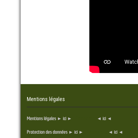
Mentions légales
Mentions légales ► ici ►
... Cliquez ici ...
◄ ici ◄
Protection des données ► ici ►
... Cliquez ici ...
◄ ici ◄