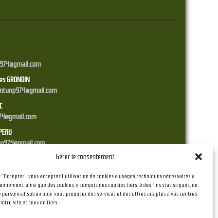
p974@gmail.com
ges GRONDIN
dentunp974@gmail.com
C
974@gmail.com
PEAU
.unp974@gmail.com
Gérer le consentement
r "Accepter", vous acceptez l'utilisation de cookies à usages techniques nécessaires à
onnement, ainsi que des cookies, y compris des cookies tiers, à des fins statistiques, de
e personnalisation pour vous proposer des services et des offres adaptés à vos centres
notre site et ceux de tiers.
Suivi :
Jean POLLEUX