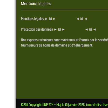
Mentions légales
Mentions légales ► ici ►
... Cliquez ici ...
◄ ici ◄
Protection des données ► ici ►
... Cliquez ici ...
◄ ici ◄
Nos espaces techniques sont maintenus et fournis par la sociét
fournisseurs de noms de domaine et d'hébergement.
©2011 Copyright UNP 974 - MaJ le 10 Janvier 2026, tous droits rése