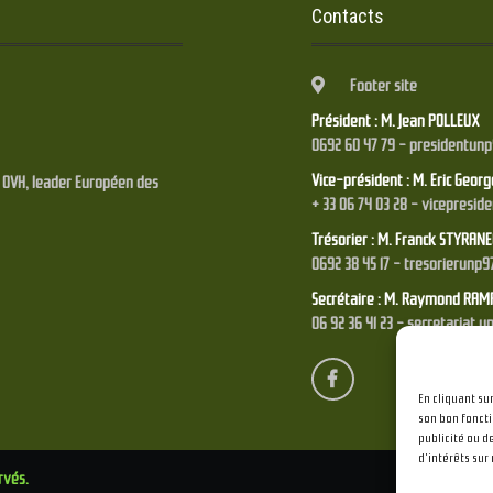
Contacts
Footer site
Président : M. Jean POLLEUX
0692 60 47 79 - presidentun
Vice-président : M. Eric Geor
é OVH, leader Européen des
+ 33 06 74 03 28 - vicepresi
Trésorier : M. Franck STYRANE
0692 38 45 17 - tresorierunp
Secrétaire : M. Raymond RAM
06 92 36 41 23 - secretariat
En cliquant su
son bon foncti
publicité ou d
d'intérêts sur 
rvés.